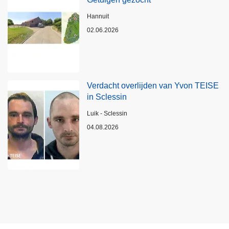
Plaats
Hannuit
02.06.2026
Verdacht overlijden van Yvon TEISE
in Sclessin
Plaats
Luik - Sclessin
04.08.2026