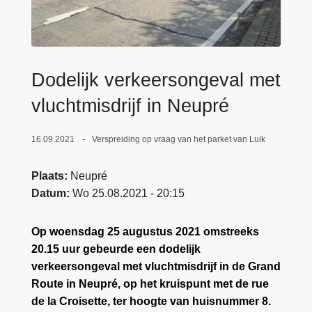
n
e
h
o
u
Dodelijk verkeersongeval met
d
g
vluchtmisdrijf in Neupré
a
a
16.09.2021
Verspreiding op vraag van het parket van Luik
n
Plaats
Neupré
Datum
Wo 25.08.2021 - 20:15
Op woensdag 25 augustus 2021 omstreeks
20.15 uur gebeurde een dodelijk
verkeersongeval met vluchtmisdrijf in de Grand
Route in Neupré, op het kruispunt met de rue
de la Croisette, ter hoogte van huisnummer 8.