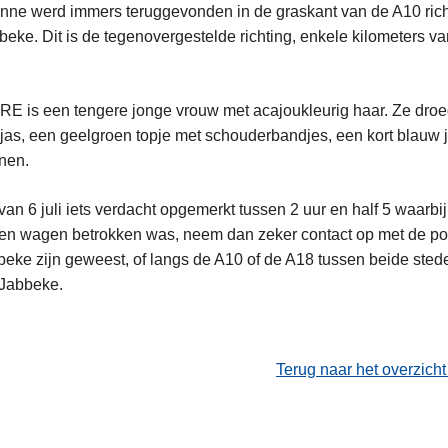
nne werd immers teruggevonden in de graskant van de A10 ric
bbeke. Dit is de tegenovergestelde richting, enkele kilometers v
is een tengere jonge vrouw met acajoukleurig haar. Ze droe
n jas, een geelgroen topje met schouderbandjes, een kort blauw 
nen.
van 6 juli iets verdacht opgemerkt tussen 2 uur en half 5 waarb
een wagen betrokken was, neem dan zeker contact op met de polit
beke zijn geweest, of langs de A10 of de A18 tussen beide stede
 Jabbeke.
Terug naar het overzich