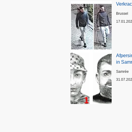
Verkrac
Plaats
Brussel
17.01.20
Afpersi
in Sam
Plaats
Samrée
31.07.20