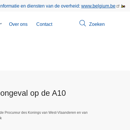
informatie en diensten van de overheid:
www.belgium.be
Submenu
Over ons
Contact
Zoeken
van
Opsporingen
songeval op de A10
 de Procureur des Konings van West-Vlaanderen en van
ck