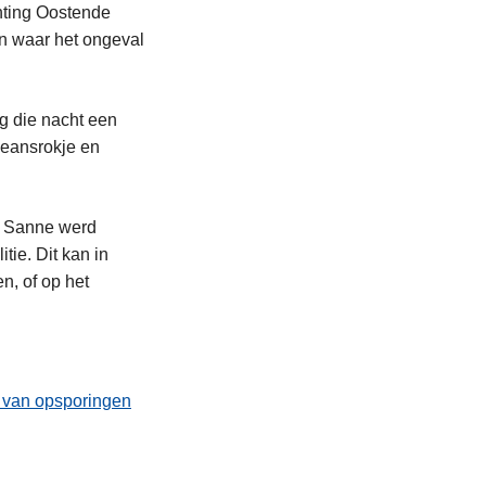
hting Oostende
an waar het ongeval
g die nacht een
jeansrokje en
ij Sanne werd
ie. Dit kan in
n, of op het
t van opsporingen