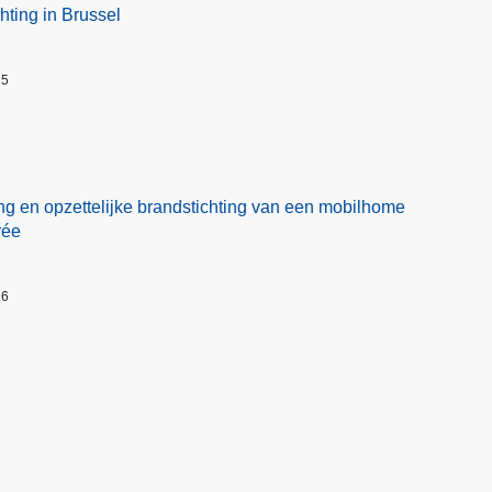
hting in Brussel
25
ng en opzettelijke brandstichting van een mobilhome
rée
26