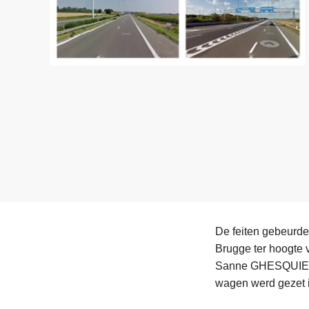
n
e
h
o
u
d
g
a
a
n
De feiten gebeurden
Brugge ter hoogte v
Sanne GHESQUIERE 
wagen werd gezet 