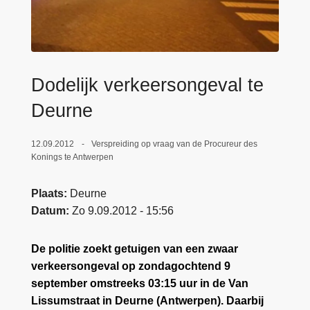
n
e
h
o
u
d
Dodelijk verkeersongeval te
g
Deurne
a
a
12.09.2012
Verspreiding op vraag van de Procureur des
n
Konings te Antwerpen
Plaats
Deurne
Datum
Zo 9.09.2012 - 15:56
De politie zoekt getuigen van een zwaar
verkeersongeval op zondagochtend 9
september omstreeks 03:15 uur in de Van
Lissumstraat in Deurne (Antwerpen). Daarbij