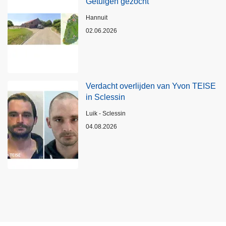
Getuigen gezocht
Plaats
Hannuit
02.06.2026
Verdacht overlijden van Yvon TEISE
in Sclessin
Plaats
Luik - Sclessin
04.08.2026