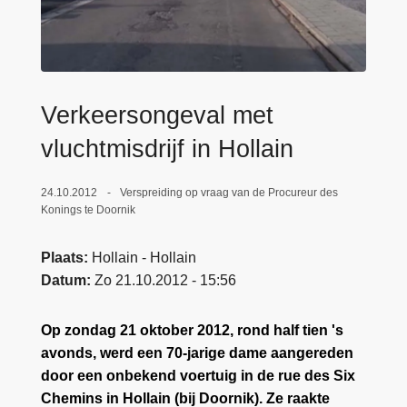
n
e
h
o
u
d
Verkeersongeval met
g
vluchtmisdrijf in Hollain
a
a
24.10.2012
Verspreiding op vraag van de Procureur des
n
Konings te Doornik
Plaats
Hollain - Hollain
Datum
Zo 21.10.2012 - 15:56
Op zondag 21 oktober 2012, rond half tien 's
avonds, werd een 70-jarige dame aangereden
door een onbekend voertuig in de rue des Six
Chemins in Hollain (bij Doornik). Ze raakte