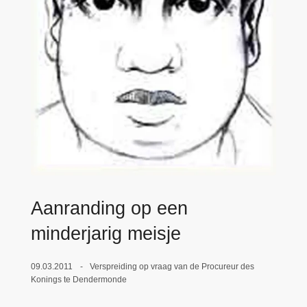
n
e
h
o
u
d
g
a
a
n
Aanranding op een
minderjarig meisje
09.03.2011
Verspreiding op vraag van de Procureur des
Konings te Dendermonde