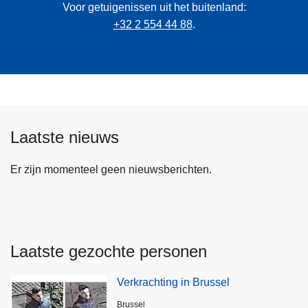
Voor getuigenissen uit het buitenland:
+32 2 554 44 88
.
Laatste nieuws
Er zijn momenteel geen nieuwsberichten.
Laatste gezochte personen
Verkrachting in Brussel
Plaats
Brussel