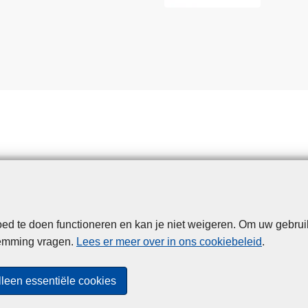
d te doen functioneren en kan je niet weigeren. Om uw gebrui
Disclaimer
Privacy
Cookies
Toegankelijkheid
temming vragen.
Lees er meer over in ons cookiebeleid
.
© 2026 Politie.be
lleen essentiële cookies