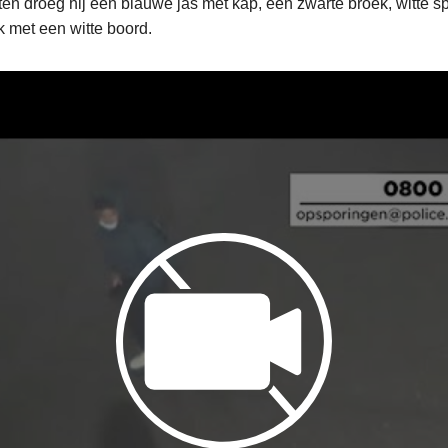
iten droeg hij een blauwe jas met kap, een zwarte broek, witte 
k met een witte boord.