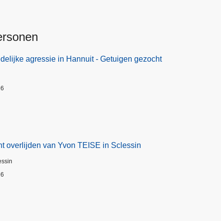
ersonen
elijke agressie in Hannuit - Getuigen gezocht
26
t overlijden van Yvon TEISE in Sclessin
essin
26