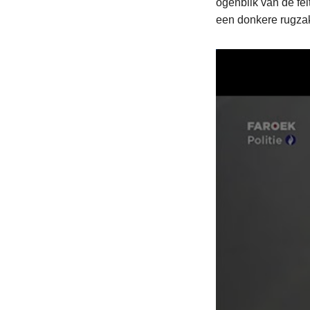
ogenblik van de fe
een donkere rugza