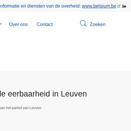
informatie en diensten van de overheid:
www.belgium.be
Submenu
Over ons
Contact
Zoeken
van
Opsporingen
e eerbaarheid in Leuven
van het parket van Leuven