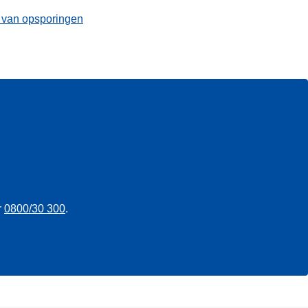
t van opsporingen
r
0800/30 300
.