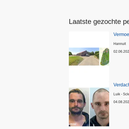
Laatste gezochte p
Vermoed
Plaats
Hannuit
02.06.20
Verdach
Plaats
Luik - Scl
04.08.20