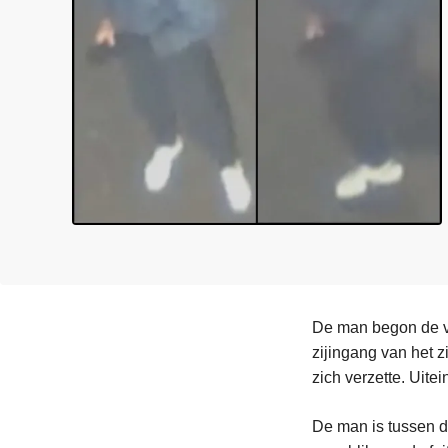
n
e
h
o
u
d
g
a
a
n
De man begon de vr
zijingang van het z
zich verzette. Uite
De man is tussen de