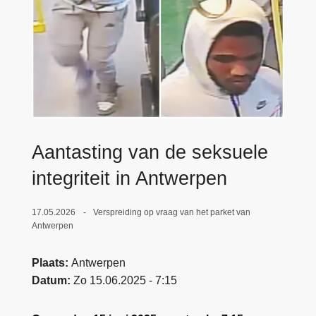
n
e
h
o
u
d
g
a
a
Aantasting van de seksuele
n
integriteit in Antwerpen
17.05.2026
Verspreiding op vraag van het parket van
Antwerpen
Plaats
Antwerpen
Datum
Zo 15.06.2025 - 7:15