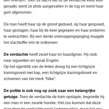
een vriendin. Toen ze dacht dat ze de verdachte kwijt was
geraakt, werd ze plots aangevallen in de rug en werd haar
gsm afgenomen.
De man heeft haar op de grond geduwd, op haar gespuwd,
haar geslagen, haar bij de keel gegrepen en haar proberen
te verkrachten. Bij een derde ontsnappingspoging slaagde
het slachtoffer erin te ontkomen.
De verdachte
heeft zwart haar en baardgroei. Hij rook
naar sigaretten en sprak Engels.
Op het ogenblik van de feiten droeg hij een lichtgrijze
trainingsvest met kap, een lichtgrijze trainingsbroek en
schoenen van het merk “Nike”.
De politie is ook nog op zoek naar een belangrijke
getuige.
Toen de verdachte de tram opstapte, begroette hij
een man in een zwarte hoodie. Het zou kunnen dat deze
man door de verdachte werd lastiggevallen, maar het zou