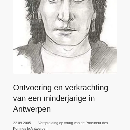
n
e
h
o
u
d
g
a
a
n
Ontvoering en verkrachting
van een minderjarige in
Antwerpen
22.09.2005
Verspreiding op vraag van de Procureur des
Konings te Antwerpen