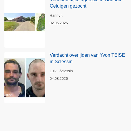
Getuigen gezocht
Plaats
Hannuit
02.06.2026
Verdacht overlijden van Yvon TEISE
in Sclessin
Plaats
Luik - Sclessin
04.08.2026