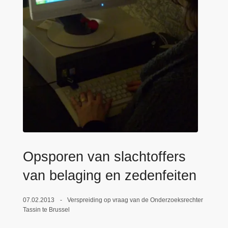
n
e
h
o
u
d
g
a
a
n
Opsporen van slachtoffers
van belaging en zedenfeiten
07.02.2013
Verspreiding op vraag van de Onderzoeksrechter
Tassin te Brussel