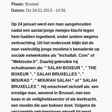
Plaats
Brussel
Datum
Do 24.01.2013 - 14:56
Op 24 januari werd een man aangehouden
nadat een aantal jonge meisjes klacht tegen
hem hadden ingediend, onder andere wegens
verkrachting. Uit het onderzoek blijkt dat de
man veelvuldig jonge moslima's benaderde op
sociale netwerksites als "Inchallah. Com" of
"Mektoube.fr". Daarbij gebruikte hij
schuilnamen als: " SALAH BOXEUR ", " THE
BOXEUR ", " SALAH BRUXELLES ", "
MOURAD ", " MOURAH SALAH " of " SALAH
BRUXELLES ". Hij omschreef zichzelf als: een
ernstige man, wonend in Brussel, met een
baan in de veiligheidssector of als leerkracht,
een moslim die aan boksen doet. Volgens de
verzamelde getuigenissen wisselt hij eerst