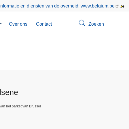
informatie en diensten van de overheid:
www.belgium.be
Submenu
Over ons
Contact
Zoeken
van
Opsporingen
Elsene
van het parket van Brussel