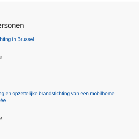
ersonen
hting in Brussel
25
ng en opzettelijke brandstichting van een mobilhome
rée
26