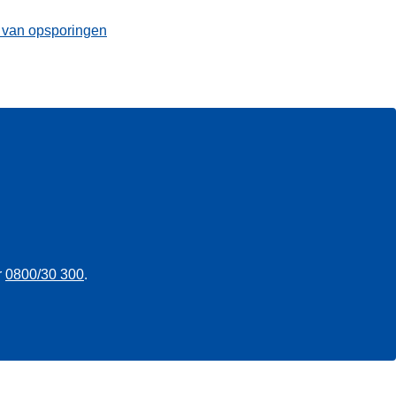
t van opsporingen
r
0800/30 300
.