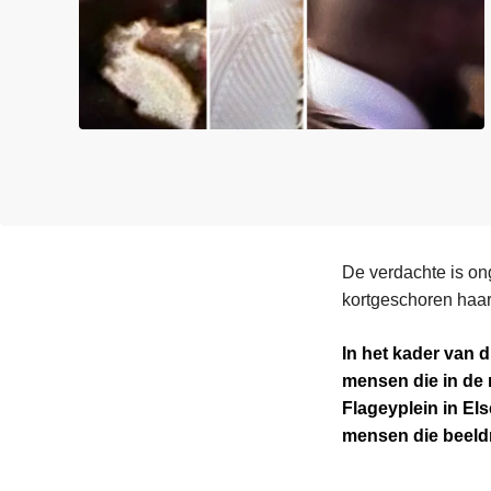
n
e
h
o
u
d
g
a
a
n
De verdachte is on
kortgeschoren haar 
In het kader van d
mensen die in de 
Flageyplein in El
mensen die beeldm