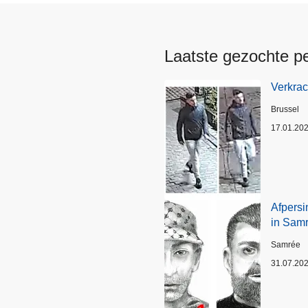
Laatste gezochte p
Verkrac
Plaats
Brussel
17.01.20
Afpersi
in Sam
Plaats
Samrée
31.07.20