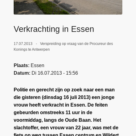
n
e
h
o
u
Verkrachting in Essen
d
g
17.07.2013
Verspreiding op vraag van de Procureur des
a
Konings te Antwerpen
a
n
Plaats
Essen
Datum
Di 16.07.2013 - 15:56
Politie en gerecht zijn op zoek naar een man
die gisteren (dinsdag 16 juli 2013) een jonge
vrouw heeft verkracht in Essen. De feiten
gebeurden omstreeks 11 uur in de
voormiddag, langs de Oude Baan. Het
slachtoffer, een vrouw van 22 jaar, was met de
fiets op weg tussen Essen centrum en Wildert.