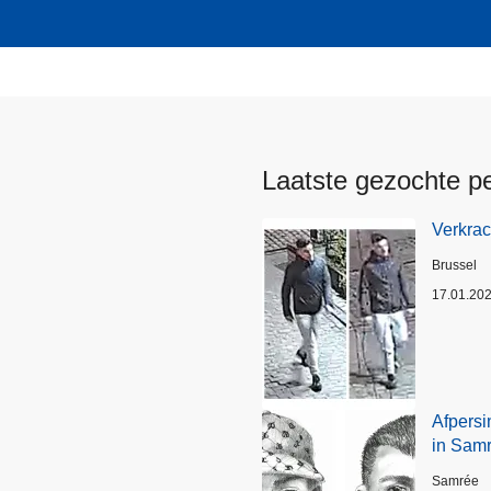
Laatste gezochte p
Verkrac
Plaats
Brussel
17.01.20
Afpersi
in Sam
Plaats
Samrée