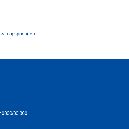
t van opsporingen
r
0800/30 300
.