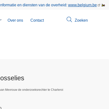
informatie en diensten van de overheid:
www.belgium.be
Submenu
Over ons
Contact
Zoeken
van
Opsporingen
Gosselies
 van Mevrouw de onderzoeksrechter te Charleroi
0