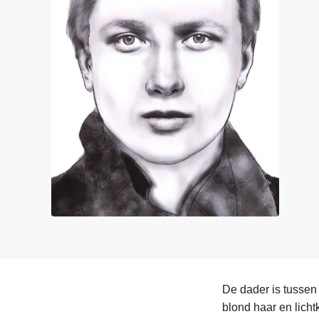
n
e
h
o
u
d
g
a
a
n
De dader is tussen
blond haar en licht