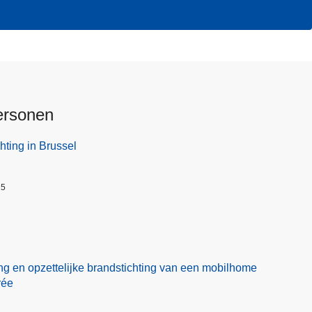
ersonen
hting in Brussel
25
ng en opzettelijke brandstichting van een mobilhome
rée