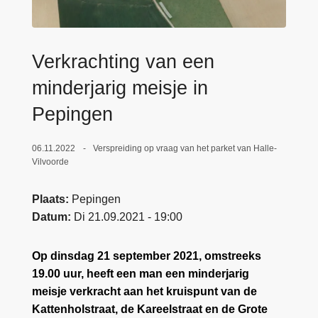
n
e
h
o
Verkrachting van een
u
d
minderjarig meisje in
g
Pepingen
a
a
06.11.2022
Verspreiding op vraag van het parket van Halle-
n
Vilvoorde
Plaats
Pepingen
Datum
Di 21.09.2021 - 19:00
Op dinsdag 21 september 2021, omstreeks
19.00 uur, heeft een man een minderjarig
meisje verkracht aan het kruispunt van de
Kattenholstraat, de Kareelstraat en de Grote