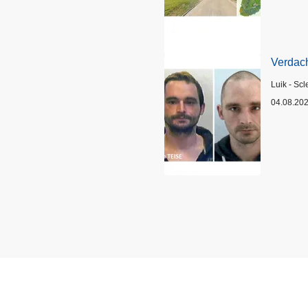
Verdach
Plaats
Luik - Scl
04.08.20