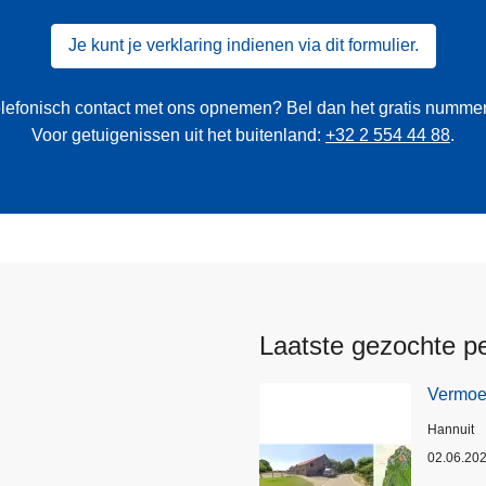
Je kunt je verklaring indienen via dit formulier.
 telefonisch contact met ons opnemen? Bel dan het gratis numme
Voor getuigenissen uit het buitenland:
+32 2 554 44 88
.
Laatste gezochte p
Vermoed
Plaats
Hannuit
02.06.20