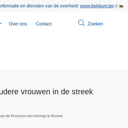
informatie en diensten van de overheid:
www.belgium.be
Submenu
Over ons
Contact
Zoeken
van
Opsporingen
udere vrouwen in de streek
van de Procureur des Konings te Brussel