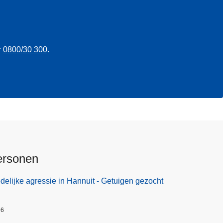
r
0800/30 300
.
ersonen
elijke agressie in Hannuit - Getuigen gezocht
26