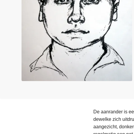
n
e
h
o
u
d
g
a
a
n
De aanrander is ee
dewelke zich uitdruk
aangezicht, donker