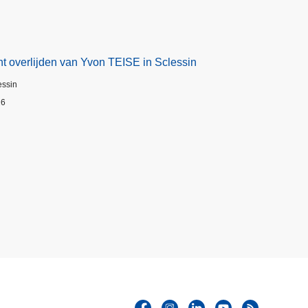
t overlijden van Yvon TEISE in Sclessin
essin
26