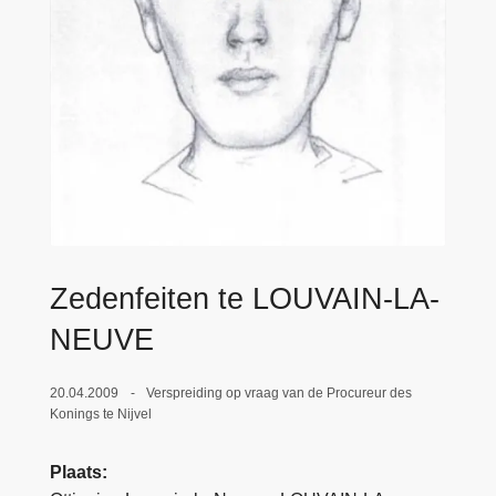
n
e
h
o
u
d
g
a
a
n
Zedenfeiten te LOUVAIN-LA-
NEUVE
20.04.2009
Verspreiding op vraag van de Procureur des
Konings te Nijvel
Plaats