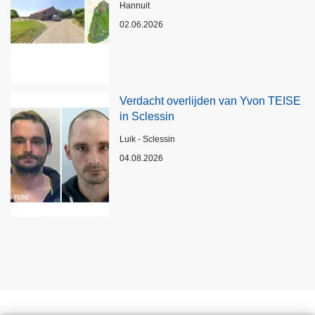
Plaats
Hannuit
02.06.2026
Verdacht overlijden van Yvon TEISE
in Sclessin
Plaats
Luik - Sclessin
04.08.2026