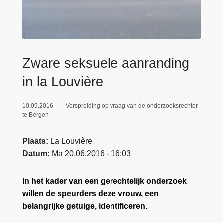
n
e
h
o
u
d
Zware seksuele aanranding
g
in la Louvière
a
a
10.09.2016
Verspreiding op vraag van de onderzoeksrechter
n
te Bergen
Plaats
La Louvière
Datum
Ma 20.06.2016 - 16:03
In het kader van een gerechtelijk onderzoek
willen de speurders deze vrouw, een
belangrijke getuige, identificeren.