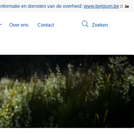
informatie en diensten van de overheid:
www.belgium.be
Submenu
Over ons
Contact
Zoeken
van
Opsporingen