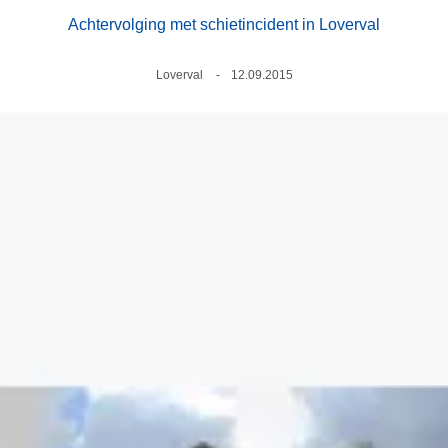
Achtervolging met schietincident in Loverval
Plaats
Loverval
Datum
12.09.2015