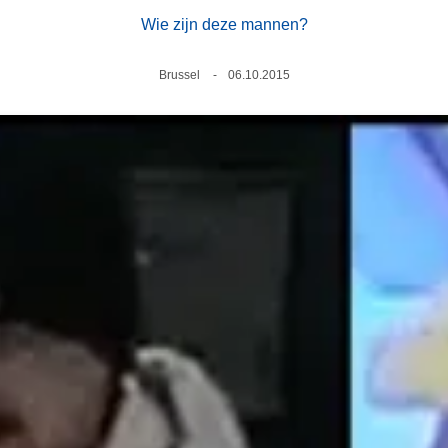
Wie zijn deze mannen?
Plaats
Brussel
Datum
06.10.2015