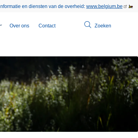
informatie en diensten van de overheid:
www.belgium.be
Submenu
Over ons
Contact
Zoeken
van
Opsporingen