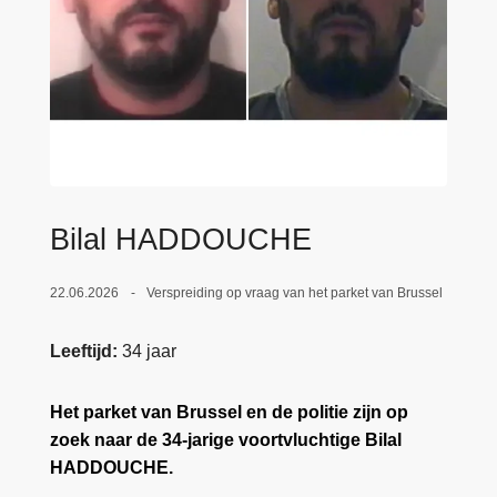
n
e
h
o
u
d
g
a
a
Bilal HADDOUCHE
n
22.06.2026
Verspreiding op vraag van het parket van Brussel
Leeftijd
34 jaar
Het parket van Brussel en de politie zijn op
zoek naar de 34-jarige voortvluchtige Bilal
HADDOUCHE.