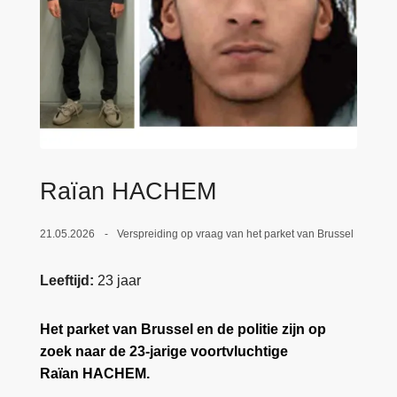
n
e
h
o
u
d
g
a
a
Raïan HACHEM
n
21.05.2026
Verspreiding op vraag van het parket van Brussel
Leeftijd
23 jaar
Het parket van Brussel en de politie zijn op
zoek naar de 23-jarige voortvluchtige
Raïan HACHEM.