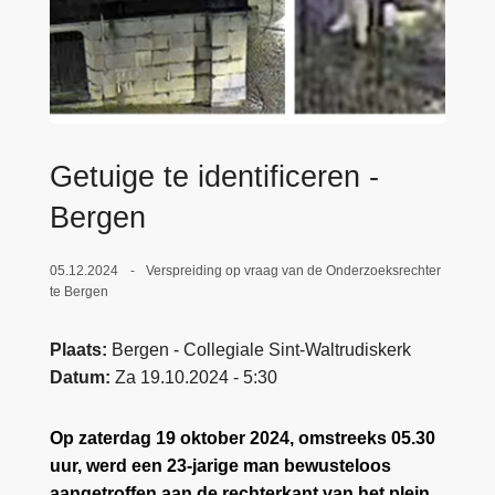
n
e
h
o
u
d
g
Getuige te identificeren -
a
a
Bergen
n
05.12.2024
Verspreiding op vraag van de Onderzoeksrechter
te Bergen
Plaats
Bergen - Collegiale Sint-Waltrudiskerk
Datum
Za 19.10.2024 - 5:30
Op zaterdag 19 oktober 2024, omstreeks 05.30
uur, werd een 23-jarige man bewusteloos
aangetroffen aan de rechterkant van het plein