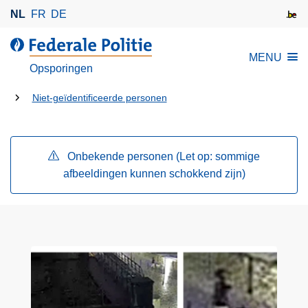
O
NL
FR
DE
v
e
d
MENU
r
e
Opsporingen
s
F
l
U
e
Niet-geïdentificeerde personen
a
d
bent
a
e
hier:
n
r
Onbekende personen (Let op: sommige
e
a
afbeeldingen kunnen schokkend zijn)
n
l
n
e
a
P
a
o
r
l
d
i
e
t
i
i