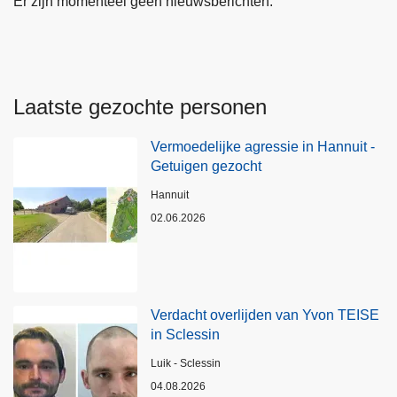
Er zijn momenteel geen nieuwsberichten.
Laatste gezochte personen
Vermoedelijke agressie in Hannuit -
Getuigen gezocht
Plaats
Hannuit
02.06.2026
Verdacht overlijden van Yvon TEISE
in Sclessin
Plaats
Luik - Sclessin
04.08.2026