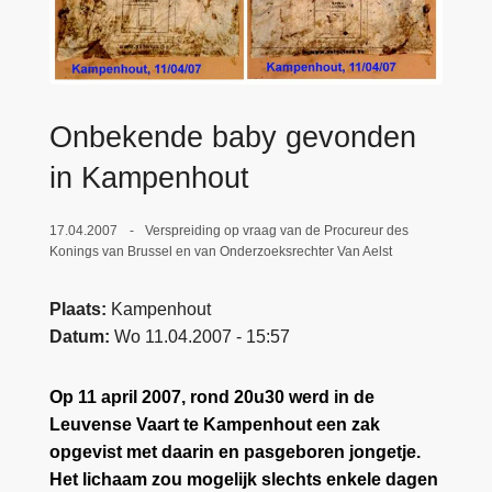
n
e
h
o
u
d
Onbekende baby gevonden
g
in Kampenhout
a
a
17.04.2007
Verspreiding op vraag van de Procureur des
n
Konings van Brussel en van Onderzoeksrechter Van Aelst
Plaats
Kampenhout
Datum
Wo 11.04.2007 - 15:57
Op 11 april 2007, rond 20u30 werd in de
Leuvense Vaart te Kampenhout een zak
opgevist met daarin en pasgeboren jongetje.
Het lichaam zou mogelijk slechts enkele dagen