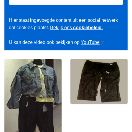
Hier staat ingevoegde content uit een social netwerk
dat cookies plaatst.
Bekijk ons
cookiebeleid.
U kan deze video ook bekijken op
YouTube