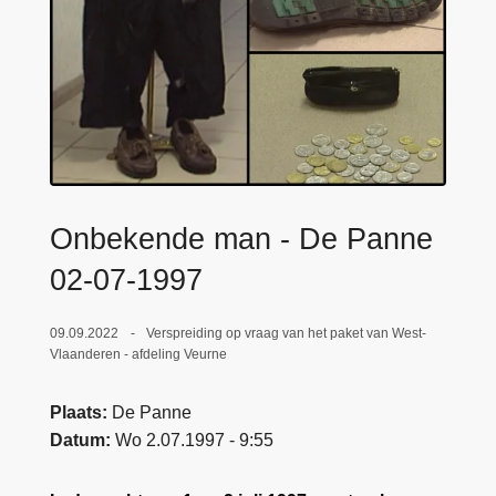
n
e
h
o
u
d
g
a
a
Onbekende man - De Panne
n
02-07-1997
09.09.2022
Verspreiding op vraag van het paket van West-
Vlaanderen - afdeling Veurne
Plaats
De Panne
Datum
Wo 2.07.1997 - 9:55