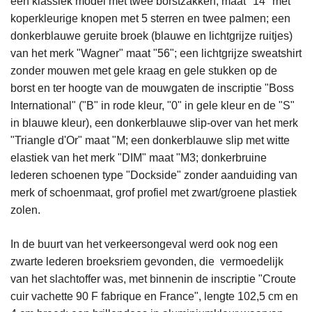
een klassiek model met twee borstzakken, maat "14" met
koperkleurige knopen met 5 sterren en twee palmen; een
donkerblauwe geruite broek (blauwe en lichtgrijze ruitjes)
van het merk "Wagner" maat "56"; een lichtgrijze sweatshirt
zonder mouwen met gele kraag en gele stukken op de
borst en ter hoogte van de mouwgaten de inscriptie "Boss
International" ("B" in rode kleur, "0" in gele kleur en de "S"
in blauwe kleur), een donkerblauwe slip-over van het merk
"Triangle d'Or" maat "M; een donkerblauwe slip met witte
elastiek van het merk "DIM" maat "M3; donkerbruine
lederen schoenen type "Dockside" zonder aanduiding van
merk of schoenmaat, grof profiel met zwart/groene plastiek
zolen.
In de buurt van het verkeersongeval werd ook nog een
zwarte lederen broeksriem gevonden, die vermoedelijk
van het slachtoffer was, met binnenin de inscriptie "Croute
cuir vachette 90 F fabrique en France", lengte 102,5 cm en