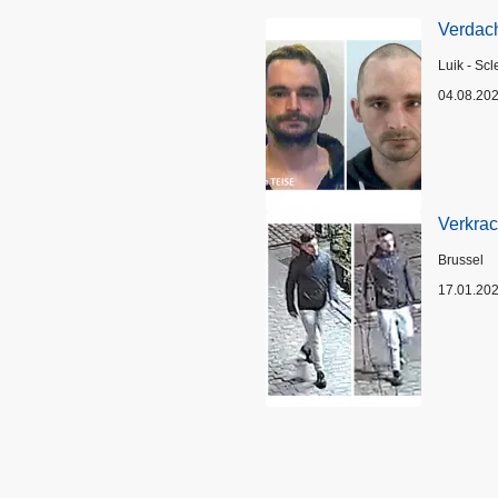
Verdach
Plaats
Luik - Scl
04.08.20
Verkrac
Plaats
Brussel
17.01.20