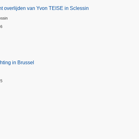
t overlijden van Yvon TEISE in Sclessin
essin
26
hting in Brussel
25