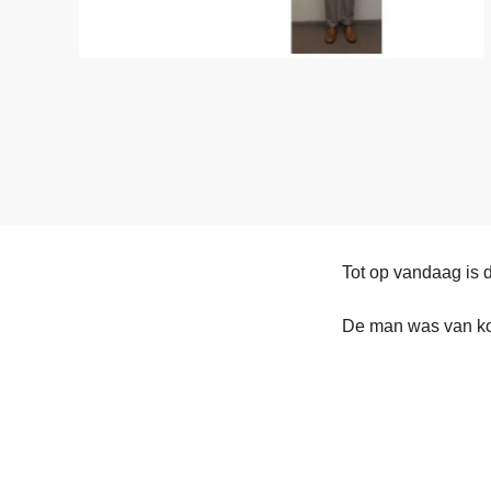
n
e
h
o
u
d
g
a
a
n
Tot op vandaag is 
De man was van ko