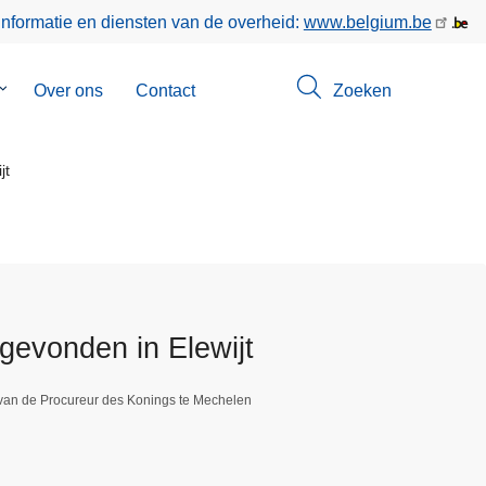
informatie en diensten van de overheid:
www.belgium.be
Submenu
Over ons
Contact
Zoeken
van
Opsporingen
jt
evonden in Elewijt
 van de Procureur des Konings te Mechelen