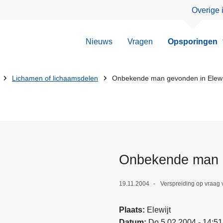
Overige 
Nieuws
Vragen
Opsporingen
Lichamen of lichaamsdelen
Onbekende man gevonden in Elewi
Onbekende man g
19.11.2004
Verspreiding op vraag
Plaats
Elewijt
Datum
Do 5.02.2004 - 14:51