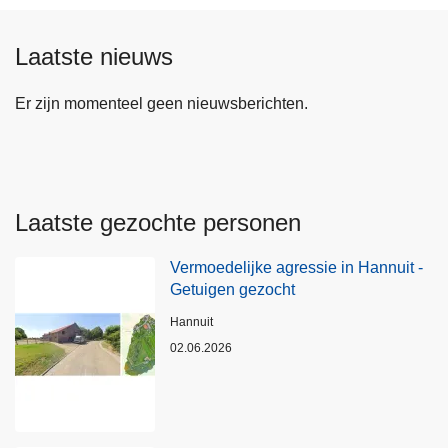
Laatste nieuws
Er zijn momenteel geen nieuwsberichten.
Laatste gezochte personen
Vermoedelijke agressie in Hannuit -
Getuigen gezocht
Plaats
Hannuit
02.06.2026