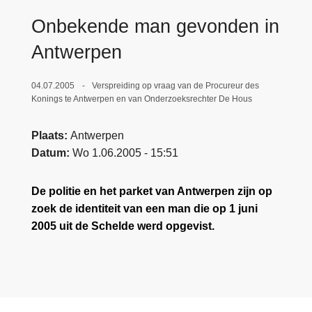
n
e
Onbekende man gevonden in
h
o
Antwerpen
u
d
04.07.2005
Verspreiding op vraag van de Procureur des
g
Konings te Antwerpen en van Onderzoeksrechter De Hous
a
a
Plaats
Antwerpen
n
Datum
Wo 1.06.2005 - 15:51
De politie en het parket van Antwerpen zijn op
zoek de identiteit van een man die op 1 juni
2005 uit de Schelde werd opgevist.