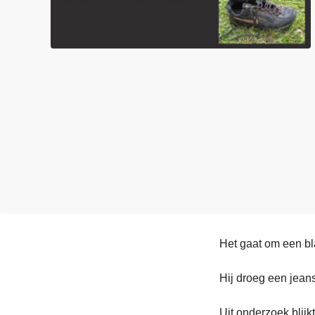
n
e
h
o
u
d
g
a
a
n
Het gaat om een bl
Hij droeg een jean
Uit onderzoek blijk