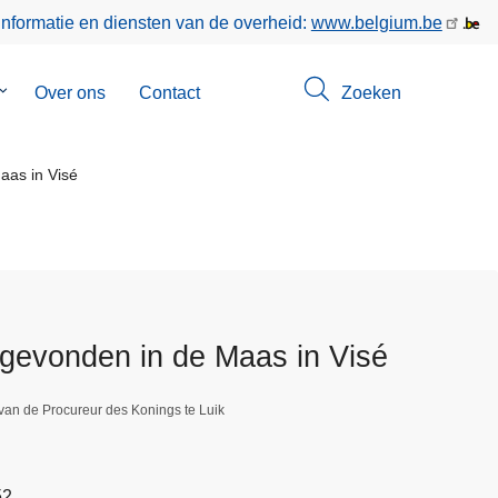
informatie en diensten van de overheid:
www.belgium.be
Submenu
Over ons
Contact
Zoeken
van
Opsporingen
as in Visé
evonden in de Maas in Visé
van de Procureur des Konings te Luik
52