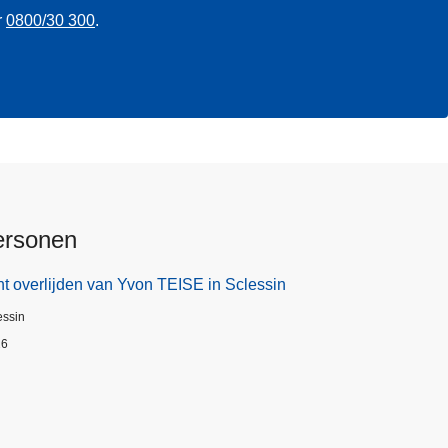
r
0800/30 300
.
ersonen
t overlijden van Yvon TEISE in Sclessin
essin
26