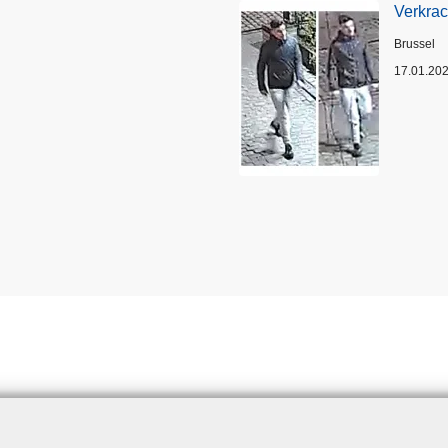
Verkrac
Plaats
Brussel
17.01.20