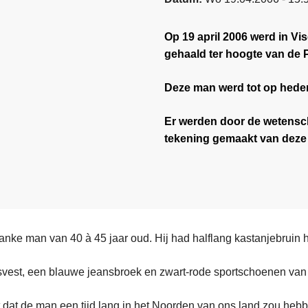
Op 19 april 2006 werd in Vi
gehaald ter hoogte van de 
Deze man werd tot op heden 
Er werden door de wetensch
tekening gemaakt van deze
anke man van 40 à 45 jaar oud. Hij had halflang kastanjebruin h
svest, een blauwe jeansbroek en zwart-rode sportschoenen van
t dat de man een tijd lang in het Noorden van ons land zou heb