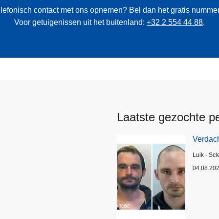
 telefonisch contact met ons opnemen? Bel dan het gratis numme
Voor getuigenissen uit het buitenland:
+32 2 554 44 88
.
Laatste gezochte p
Verdach
Plaats
Luik - Scl
04.08.20