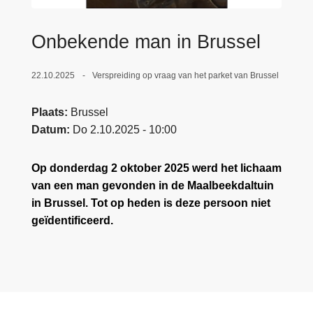
n
e
h
Onbekende man in Brussel
o
u
22.10.2025
Verspreiding op vraag van het parket van Brussel
d
g
Plaats
Brussel
a
Datum
Do 2.10.2025 - 10:00
a
n
Op donderdag 2 oktober 2025 werd het lichaam
van een man gevonden in de Maalbeekdaltuin
in Brussel. Tot op heden is deze persoon niet
geïdentificeerd.