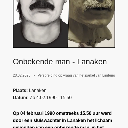
n
e
h
o
u
d
g
a
a
Onbekende man - Lanaken
n
23.02.2025
Verspreiding op vraag van het parket van Limburg
Plaats
Lanaken
Datum
Zo 4.02.1990 - 15:50
Op 04 februari 1990 omstreeks 15.50 uur werd
door een sluiswachter in Lanaken het lichaam
gevonden van een onbekende man, in het