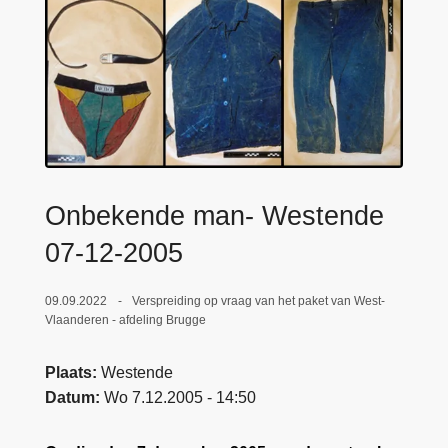
n
e
h
o
u
d
g
a
a
Onbekende man- Westende
n
07-12-2005
09.09.2022
Verspreiding op vraag van het paket van West-
Vlaanderen - afdeling Brugge
Plaats
Westende
Datum
Wo 7.12.2005 - 14:50