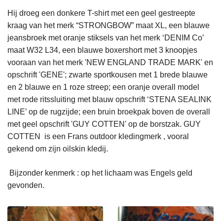
Hij droeg een donkere T-shirt met een geel gestreepte
kraag van het merk “STRONGBOW” maat XL, een blauwe
jeansbroek met oranje stiksels van het merk ‘DENIM Co’
maat W32 L34, een blauwe boxershort met 3 knoopjes
vooraan van het merk 'NEW ENGLAND TRADE MARK' en
opschrift 'GENE'; zwarte sportkousen met 1 brede blauwe
en 2 blauwe en 1 roze streep; een oranje overall model
met rode ritssluiting met blauw opschrift ‘STENA SEALINK
LINE’ op de rugzijde; een bruin broekpak boven de overall
met geel opschrift 'GUY COTTEN' op de borstzak. GUY
COTTEN is een Frans outdoor kledingmerk , vooral
gekend om zijn oilskin kledij.
Bijzonder kenmerk : op het lichaam was Engels geld
gevonden.