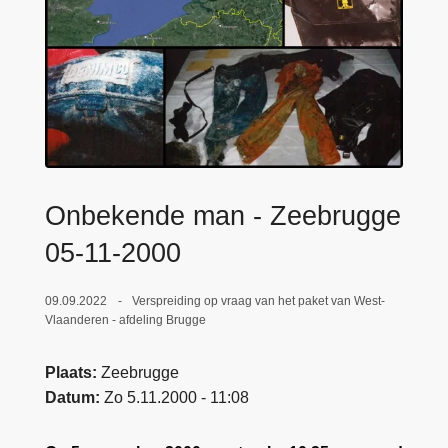
n
e
h
o
u
d
g
a
a
Onbekende man - Zeebrugge
n
05-11-2000
09.09.2022
Verspreiding op vraag van het paket van West-
Vlaanderen - afdeling Brugge
Plaats
Zeebrugge
Datum
Zo 5.11.2000 - 11:08