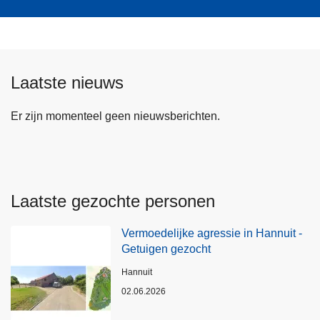
Laatste nieuws
Er zijn momenteel geen nieuwsberichten.
Laatste gezochte personen
Vermoedelijke agressie in Hannuit -
Getuigen gezocht
Plaats
Hannuit
02.06.2026