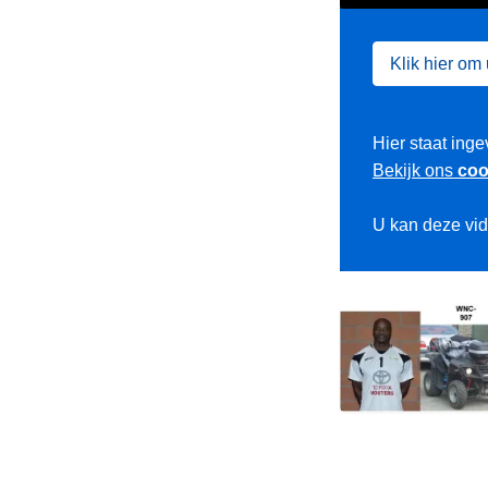
Klik hier om
Hier staat inge
Bekijk ons
coo
U kan deze vi