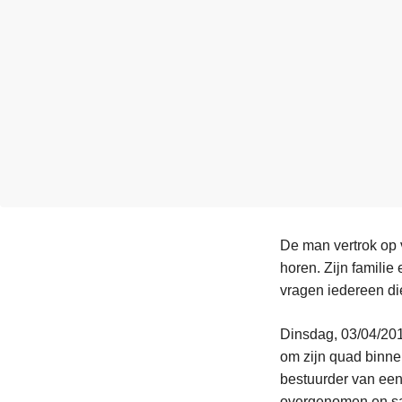
n
e
h
o
u
d
g
a
a
n
De man vertrok op 
horen. Zijn familie
vragen iedereen d
Dinsdag, 03/04/201
om zijn quad binne
bestuurder van een
overgenomen en sa