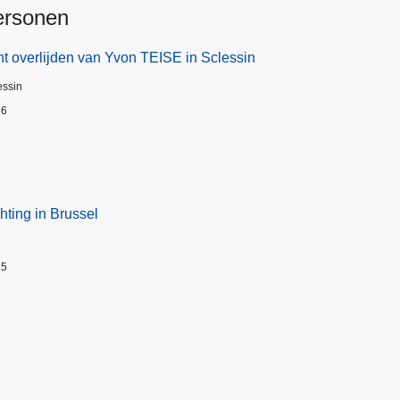
ersonen
t overlijden van Yvon TEISE in Sclessin
essin
26
hting in Brussel
25