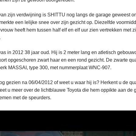
an zijn verdwijning is SHITTU nog langs de garage geweest om
merkte een lelijke snee over zijn gezicht op. Diezelfde voormidd
 vrouw heeft hem tussen half elf en elf uur zien vertrekken met 
.
 in 2012 38 jaar oud. Hij is 2 meter lang en atletisch gebouwd
 kort opgeschoren zwart haar en een rond gezicht. De zwarte q
t merk MASSAI, type 300, met nummerplaat WNC-907.
g gezien na 06/04/2012 of weet u waar hij is? Herkent u de q
weet u meer over de lichtblauwe Toyota die hem oppikte aan de
nemen met de speurders.