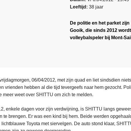
Leeftijd
38 jaar
De politie en het parket zi
Gooik, die sinds 2012 wordt
volleybalspeler bij Mont-Sa
vrijdagmorgen, 06/04/2012, met zijn quad en liet sindsdien niet
 en vrienden hebben al die tijd tevergeefs naar hem gezocht. Poli
ie meer weet over SHITTU om zich te melden.
2, enkele dagen voor zijn verdwijning, is SHITTU langs geweest 
n te brengen. Er was een kind bij hem. Beide werden opgehaal
 lichtblauwe Toyota met siervelgen. De auto stond klaar, SHITTU
men zijn ze gewoon doorgereden.