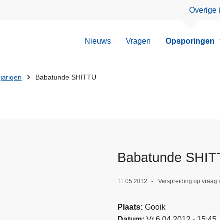
Overige 
Nieuws
Vragen
Opsporingen
jarigen
Babatunde SHITTU
Babatunde SHI
11.05.2012
Verspreiding op vraag 
Plaats
Gooik
Datum
Vr 6.04.2012 - 15:45