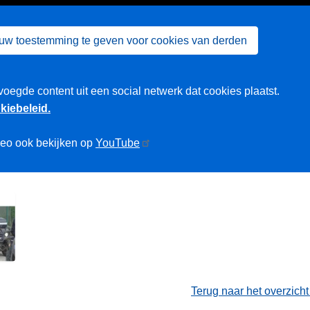
 uw toestemming te geven voor cookies van derden
voegde content uit een social netwerk dat cookies plaatst.
kiebeleid.
deo ook bekijken op
YouTube
Terug naar het overzich