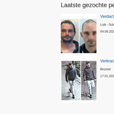
Laatste gezochte p
Verdach
Plaats
Luik - Scl
04.08.20
Verkrac
Plaats
Brussel
17.01.20