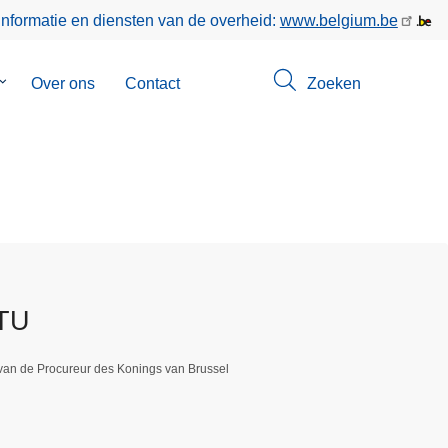
informatie en diensten van de overheid:
www.belgium.be
Submenu
Over ons
Contact
Zoeken
van
Opsporingen
TTU
van de Procureur des Konings van Brussel