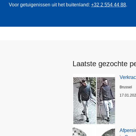
Voor getuigenissen uit het buitenland:
+32 2 554 44 88
.
Laatste gezochte p
Verkrac
Plaats
Brussel
17.01.20
Afpersi