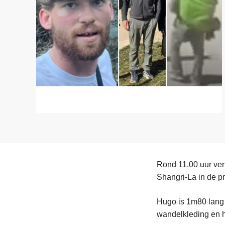
n
e
h
o
u
d
g
a
a
n
Rond 11.00 uur ver
Shangri-La in de p
Hugo is 1m80 lang 
wandelkleding en h