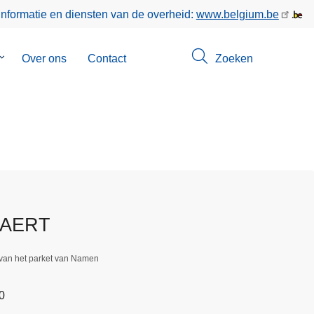
informatie en diensten van de overheid:
www.belgium.be
Submenu
Over ons
Contact
Zoeken
van
Opsporingen
BAERT
 van het parket van Namen
0