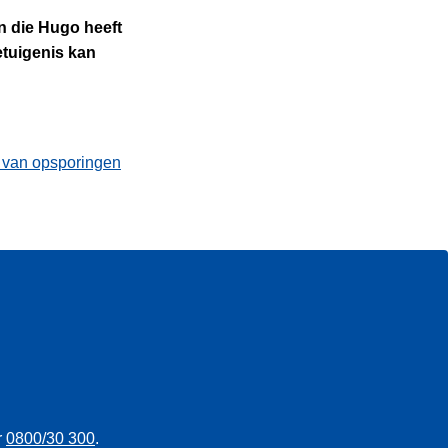
n die Hugo heeft
etuigenis kan
t van opsporingen
r
0800/30 300
.