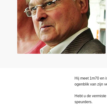
n
e
h
o
u
d
g
a
a
n
Hij meet 1m70 en i
ogenblik van zijn ve
Hebt u de vermiste
speurders.