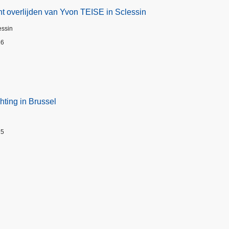
t overlijden van Yvon TEISE in Sclessin
essin
26
hting in Brussel
25