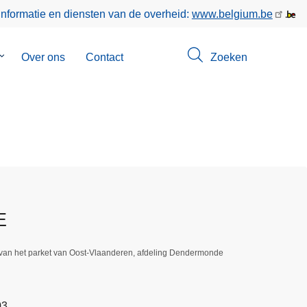
informatie en diensten van de overheid:
www.belgium.be
Submenu
Over ons
Contact
Zoeken
van
Opsporingen
E
 van het parket van Oost-Vlaanderen, afdeling Dendermonde
03