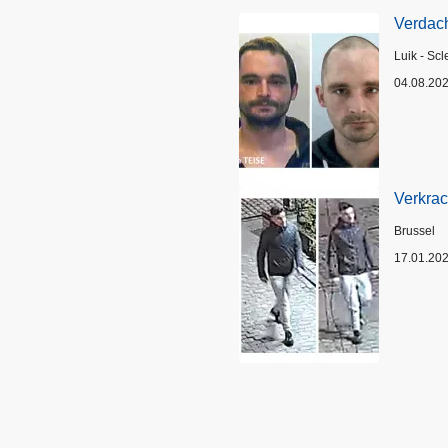
Verdach
Plaats
Luik - Scl
04.08.20
Verkrac
Plaats
Brussel
17.01.20