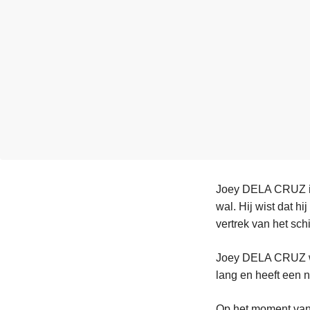
n
e
h
o
u
d
g
a
a
n
Joey DELA CRUZ is 
wal. Hij wist dat h
vertrek van het sch
Joey DELA CRUZ was
lang en heeft een 
Op het moment van 