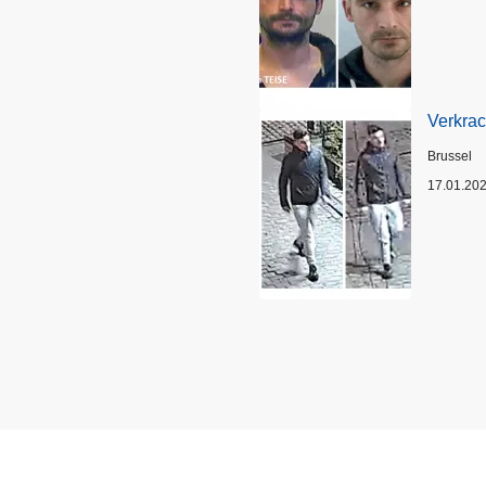
Verkrac
Plaats
Brussel
17.01.20