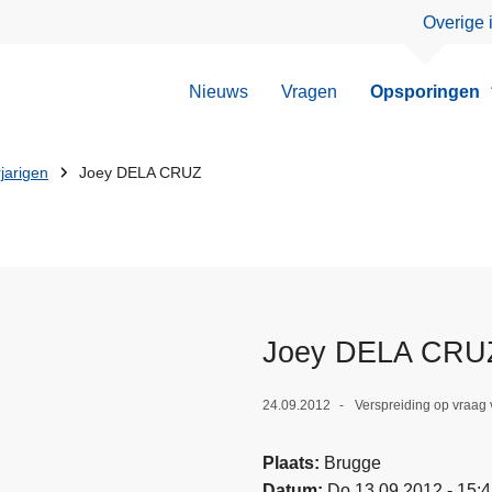
Overige 
Nieuws
Vragen
Opsporingen
jarigen
Joey DELA CRUZ
Joey DELA CRU
24.09.2012
Verspreiding op vraa
Plaats
Brugge
Datum
Do 13.09.2012 - 15: