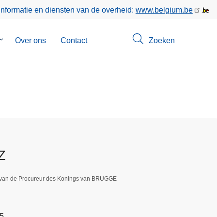
informatie en diensten van de overheid:
www.belgium.be
Submenu
Over ons
Contact
Zoeken
van
Opsporingen
Z
g van de Procureur des Konings van BRUGGE
45