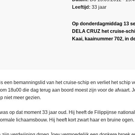
Leeftijd
33 jaar
Op donderdagmiddag 13 sep
DELA CRUZ het cruise-sch
Kaai, kaainummer 702, in 
een bemanningslid van het cruise-schip en verliet het schip v
ij om 18u00 die dag terug aan boord moest zijn voor de afvaart. 
ip niet meer gezien.
 op dat moment 33 jaar oud. Hij heeft de Filippijnse nationalit
normale lichaamsbouw. Hij heeft kort zwart haar en bruine ogen.
zijn verdwijning droeg Joey vermoedelijk een donkere broek e