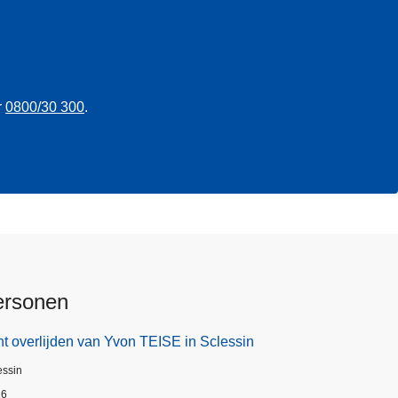
r
0800/30 300
.
ersonen
t overlijden van Yvon TEISE in Sclessin
essin
26