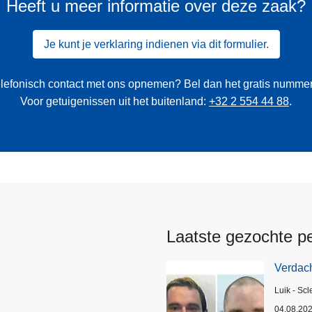
Heeft u meer informatie over deze zaak?
Je kunt je verklaring indienen via dit formulier.
 telefonisch contact met ons opnemen? Bel dan het gratis numme
Voor getuigenissen uit het buitenland:
+32 2 554 44 88
.
Laatste gezochte p
Verdach
Plaats
Luik - Scl
04.08.20