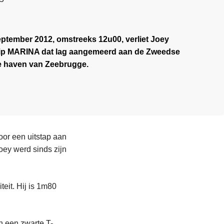
tember 2012, omstreeks 12u00, verliet Joey
ip MARINA dat lag aangemeerd aan de Zweedse
de haven van Zeebrugge.
oor een uitstap aan
Joey werd sinds zijn
eit. Hij is 1m80
n een zwarte T-