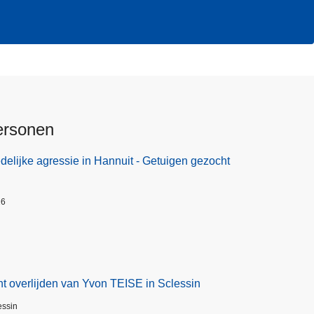
ersonen
elijke agressie in Hannuit - Getuigen gezocht
26
t overlijden van Yvon TEISE in Sclessin
essin