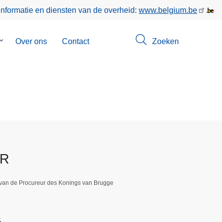
informatie en diensten van de overheid:
www.belgium.be
Submenu
Over ons
Contact
Zoeken
van
Opsporingen
ER
 van de Procureur des Konings van Brugge
5