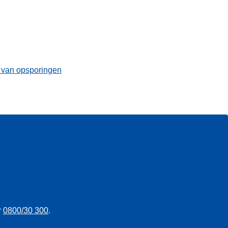
t van opsporingen
r
0800/30 300
.