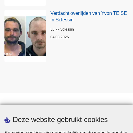
Verdacht overlijden van Yvon TEISE
in Sclessin
Plaats
Luik - Sclessin
04.08.2026
Statistieken
Deze website gebruikt cookies
Sommige cookies zijn noodzakelijk om de website goed te