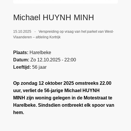
n
e
h
Michael HUYNH MINH
o
u
15.10.2025
Verspreiding op vraag van het parket van West-
d
Vlaanderen – afdeling Kortrijk
g
a
Plaats
Harelbeke
a
Datum
Zo 12.10.2025 - 22:00
n
Leeftijd
56 jaar
Op zondag 12 oktober 2025 omstreeks 22.00
uur, verliet de 56-jarige Michael HUYNH
MINH zijn woning gelegen in de Motestraat te
Harelbeke. Sindsdien ontbreekt elk spoor van
hem.