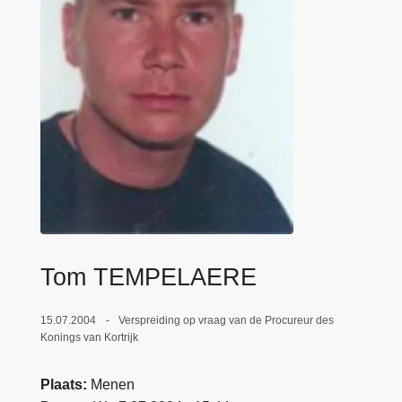
n
e
h
o
u
d
g
a
a
n
Tom TEMPELAERE
15.07.2004
Verspreiding op vraag van de Procureur des
Konings van Kortrijk
Plaats
Menen