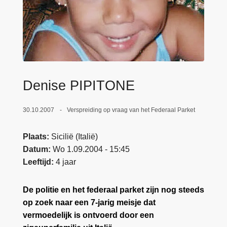
n
e
h
o
u
d
g
Denise PIPITONE
a
a
n
30.10.2007
Verspreiding op vraag van het Federaal Parket
Plaats
Sicilië (Italië)
Datum
Wo 1.09.2004 - 15:45
Leeftijd
4 jaar
De politie en het federaal parket zijn nog steeds
op zoek naar een 7-jarig meisje dat
vermoedelijk is ontvoerd door een