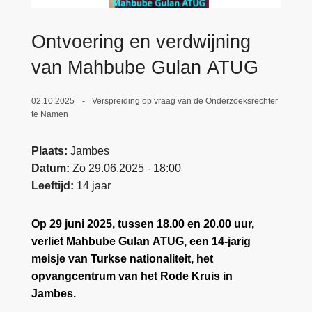
n
e
h
Ontvoering en verdwijning
o
u
van Mahbube Gulan ATUG
d
g
02.10.2025
Verspreiding op vraag van de Onderzoeksrechter
a
te Namen
a
n
Plaats
Jambes
Datum
Zo 29.06.2025 - 18:00
Leeftijd
14 jaar
Op 29 juni 2025, tussen 18.00 en 20.00 uur,
verliet Mahbube Gulan
ATUG, een 14-jarig
meisje van Turkse nationaliteit, het
opvangcentrum van het Rode Kruis in
Jambes.