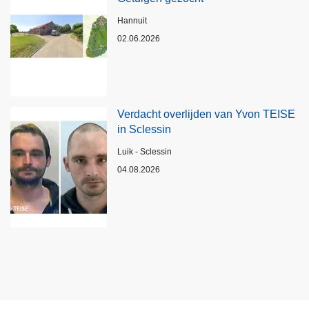
Plaats
Hannuit
02.06.2026
Verdacht overlijden van Yvon TEISE
in Sclessin
Plaats
Luik - Sclessin
04.08.2026