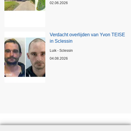
02.06.2026
Verdacht overlijden van Yvon TEISE
in Sclessin
Plaats
Luik - Sclessin
04.08.2026