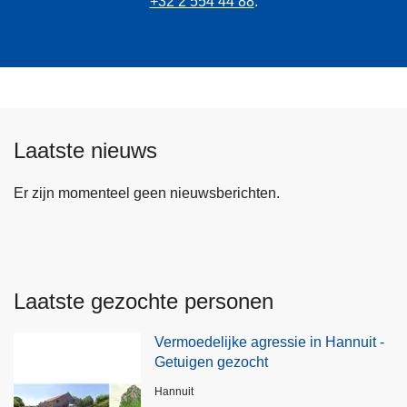
+32 2 554 44 88
.
Laatste nieuws
Er zijn momenteel geen nieuwsberichten.
Laatste gezochte personen
Vermoedelijke agressie in Hannuit -
Getuigen gezocht
Plaats
Hannuit