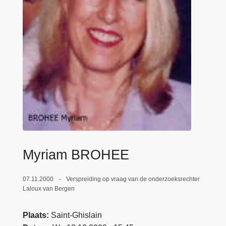
n
e
h
o
u
d
g
a
a
n
Myriam BROHEE
07.11.2000
Verspreiding op vraag van de onderzoeksrechter
Laloux van Bergen
Plaats
Saint-Ghislain