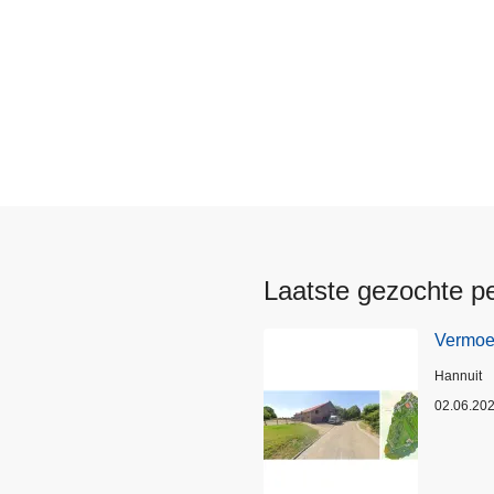
Laatste gezochte p
Vermoed
Plaats
Hannuit
02.06.20