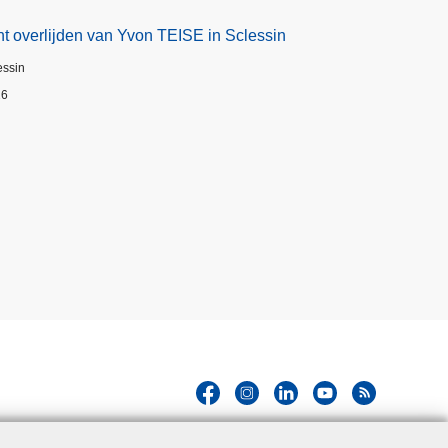
t overlijden van Yvon TEISE in Sclessin
essin
26