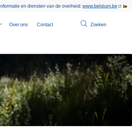
informatie en diensten van de overheid:
www.belgium.be
Submenu
Over ons
Contact
Zoeken
van
Opsporingen