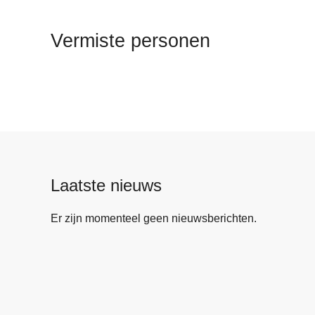
n
e
h
Vermiste personen
o
u
d
g
a
a
n
Laatste nieuws
Er zijn momenteel geen nieuwsberichten.