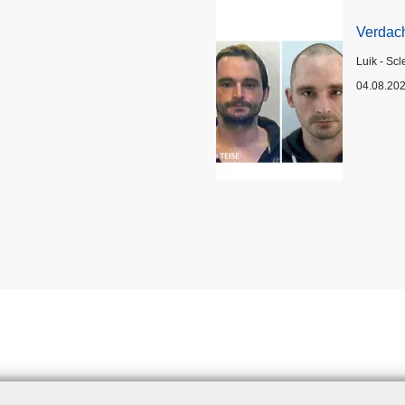
Verdach
Plaats
Luik - Scl
04.08.20