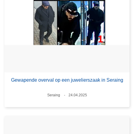
Gewapende overval op een juwelierszaak in Seraing
Plaats
Seraing
24.04.2025
Datum