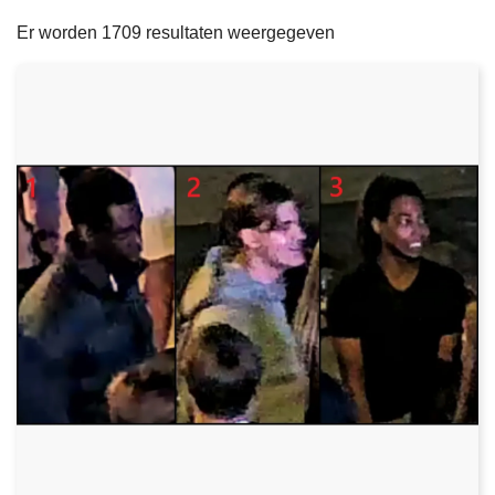
filters
n
e
Er worden 1709 resultaten weergegeven
h
o
u
d
g
a
a
n