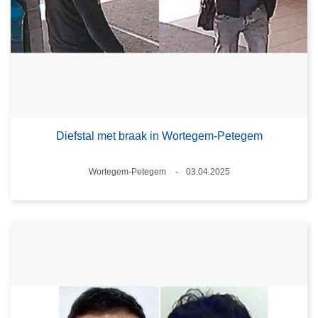
Diefstal met braak in Wortegem-Petegem
Plaats
Wortegem-Petegem
03.04.2025
Datum