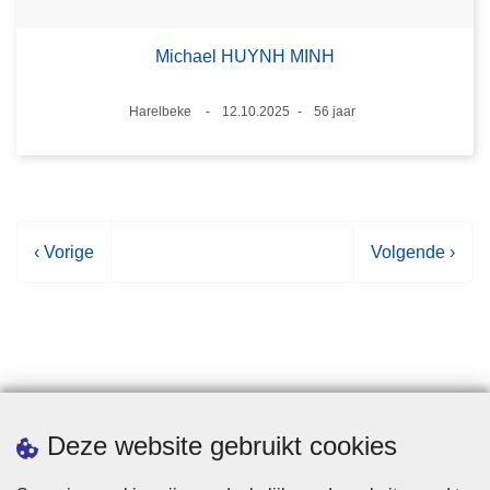
Michael HUYNH MINH
Plaats
Harelbeke
12.10.2025
56 jaar
Datum
Leeftijd
V
‹ Vorige
V
Volgende ›
o
o
r
l
i
g
g
e
e
n
p
d
Statistieken
Deze website gebruikt cookies
a
e
g
p