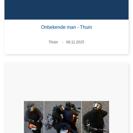
Onbekende man - Thuin
Plaats
Thuin
08.11.2025
Datum