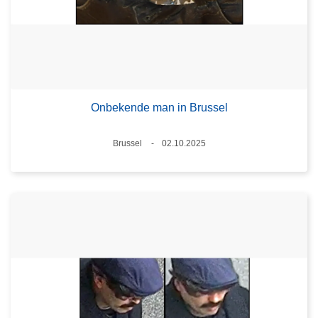
Onbekende man in Brussel
Plaats
Brussel
02.10.2025
Datum