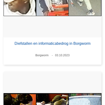
Diefstallen en informaticabedrog in Borgworm
Plaats
Borgworm
03.10.2023
Datum