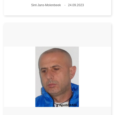
Plaats
Sint-Jans-Molenbeek
24.09.2023
Datum