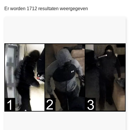
filters
n
e
Er worden 1712 resultaten weergegeven
h
o
u
d
g
a
a
n