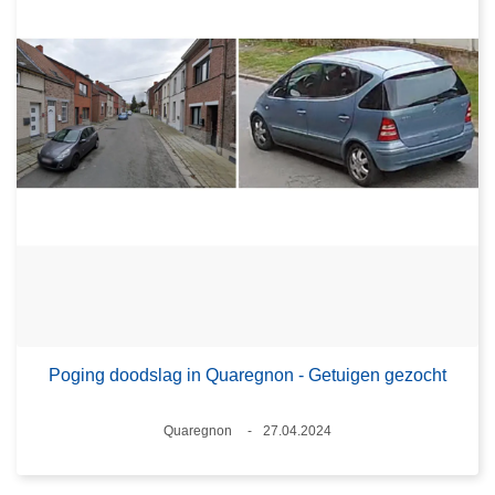
Poging doodslag in Quaregnon - Getuigen gezocht
Plaats
Quaregnon
27.04.2024
Datum