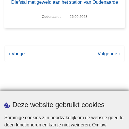
Diefstal met geweld aan het station van Oudenaarde
Plaats
Oudenaarde
26.09.2023
Datum
V
‹ Vorige
V
Volgende ›
o
o
r
l
i
g
g
e
e
n
p
d
Statistieken
Deze website gebruikt cookies
a
e
g
p
Sommige cookies zijn noodzakelijk om de website goed te
i
a
doen functioneren en kan je niet weigeren. Om uw
n
g