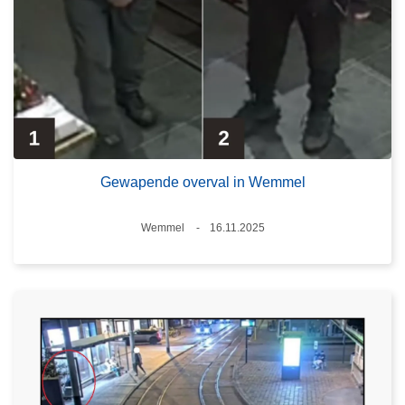
Gewapende overval in Wemmel
Plaats
Wemmel
16.11.2025
Datum