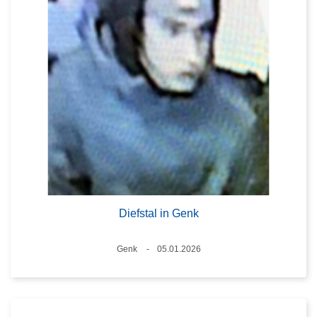
Diefstal in Genk
Plaats
Genk
05.01.2026
Datum