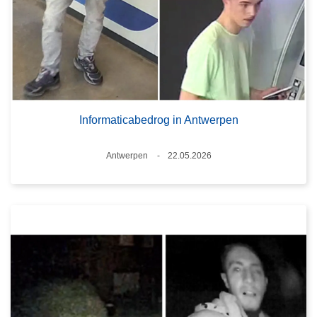
Informaticabedrog in Antwerpen
Plaats
Antwerpen
22.05.2026
Datum