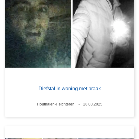
Diefstal in woning met braak
Plaats
Houthalen-Helchteren
28.03.2025
Datum