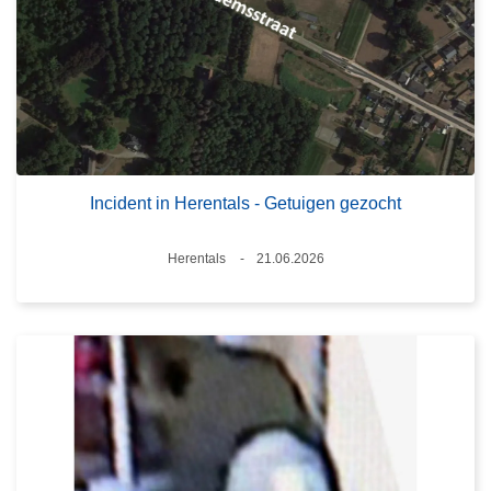
Incident in Herentals - Getuigen gezocht
Plaats
Herentals
21.06.2026
Datum