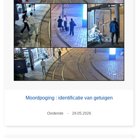
Moordpoging : identificatie van getuigen
Plaats
Oostende
29.05.2026
Datum