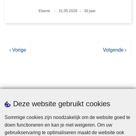
Plaats
Elsene
31.05.2026
30 jaar
Datum
Leeftijd
V
‹ Vorige
V
Volgende ›
o
o
r
l
i
g
g
e
e
n
p
d
Statistieken
Deze website gebruikt cookies
a
e
g
p
Sommige cookies zijn noodzakelijk om de website goed te
i
a
doen functioneren en kan je niet weigeren. Om uw
n
g
gebruikservaring te optimaliseren maakt de website ook
a
i