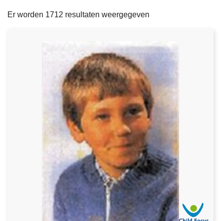
filters
n
e
Er worden 1712 resultaten weergegeven
h
o
u
d
g
a
a
n