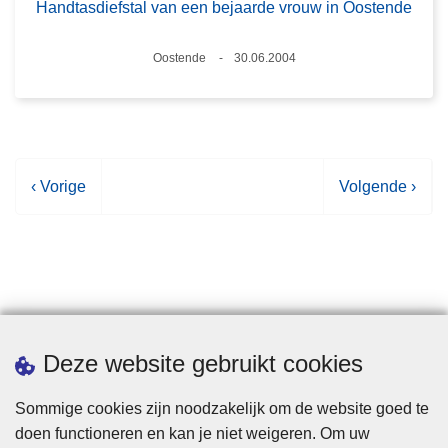
Handtasdiefstal van een bejaarde vrouw in Oostende
Plaats
Oostende
30.06.2004
Datum
V
‹ Vorige
V
Volgende ›
o
o
r
l
i
g
g
e
e
n
p
d
Statistieken
Deze website gebruikt cookies
a
e
g
p
Sommige cookies zijn noodzakelijk om de website goed te
i
a
doen functioneren en kan je niet weigeren. Om uw
n
g