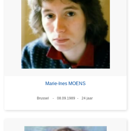
Marie-Ines MOENS
Plaats
Brussel
08.09.1989
24 jaar
Datum
Leeftijd