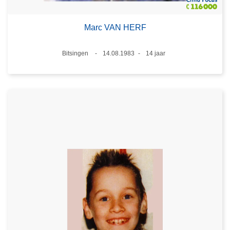
Marc VAN HERF
Plaats
Bitsingen
14.08.1983
14 jaar
Datum
Leeftijd