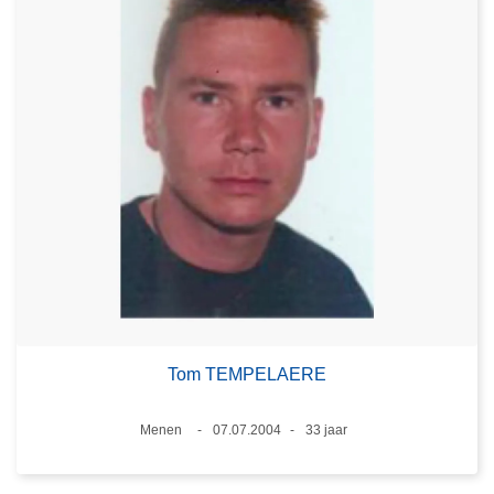
Tom TEMPELAERE
Plaats
Menen
07.07.2004
33 jaar
Datum
Leeftijd