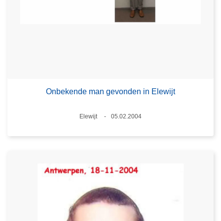
Onbekende man gevonden in Elewijt
Plaats
Elewijt
05.02.2004
Datum