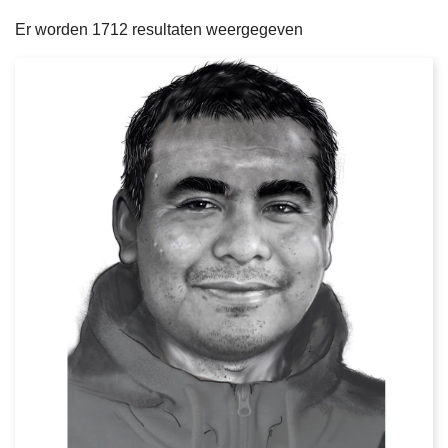
filters
n
e
Er worden 1712 resultaten weergegeven
h
o
u
d
g
a
a
n