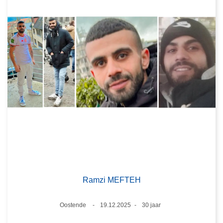
Ramzi MEFTEH
Plaats
Oostende
19.12.2025
30 jaar
Datum
Leeftijd