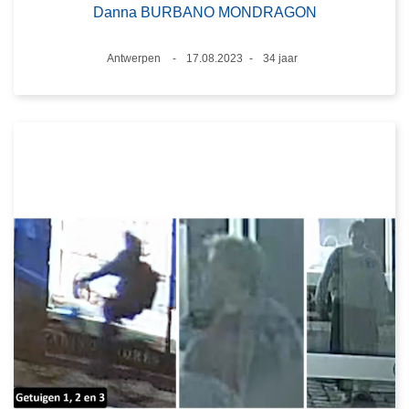
Danna BURBANO MONDRAGON
Plaats
Antwerpen
17.08.2023
34 jaar
Datum
Leeftijd