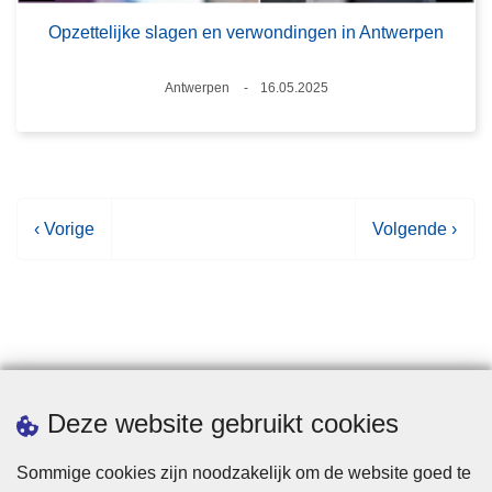
Opzettelijke slagen en verwondingen in Antwerpen
Plaats
Antwerpen
16.05.2025
Datum
V
‹ Vorige
V
Volgende ›
o
o
r
l
i
g
g
e
e
n
p
d
Statistieken
Deze website gebruikt cookies
a
e
g
p
Sommige cookies zijn noodzakelijk om de website goed te
i
a