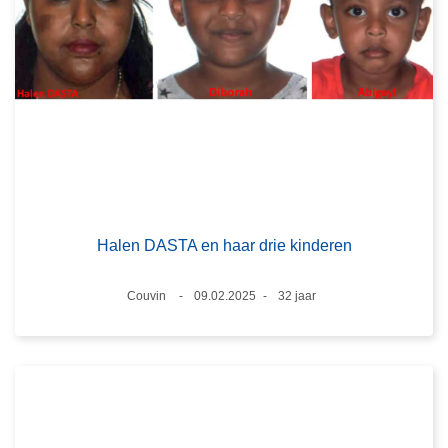
Halen DASTA en haar drie kinderen
Plaats
Couvin
09.02.2025
32 jaar
Datum
Leeftijd