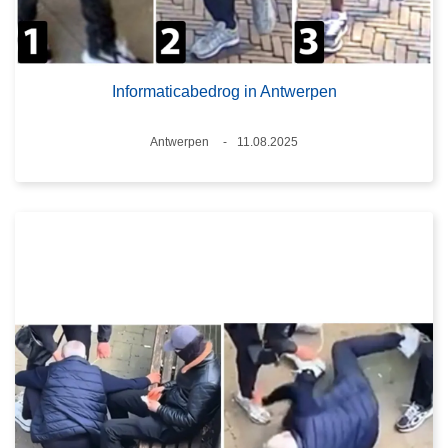
Informaticabedrog in Antwerpen
Plaats
Antwerpen
11.08.2025
Datum