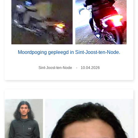
Moordpoging gepleegd in Sint-Joost-ten-Node.
Plaats
Sint-Joost-ten-Node
10.04.2026
Datum