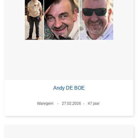
Andy DE BOE
Plaats
Waregem
27.02.2026
47 jaar
Datum
Leeftijd