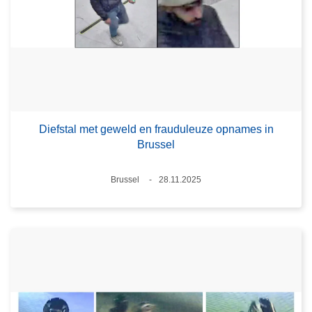
Diefstal met geweld en frauduleuze opnames in
Brussel
Plaats
Brussel
28.11.2025
Datum