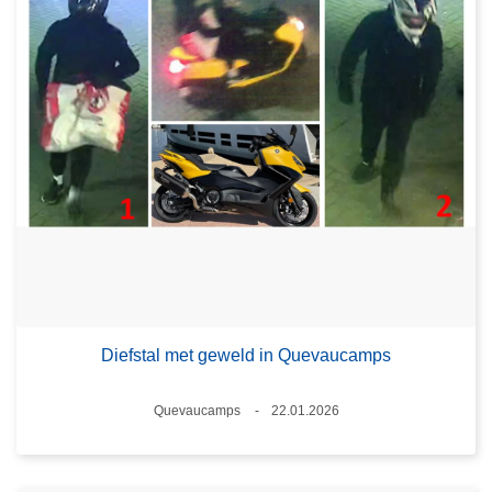
Diefstal met geweld in Quevaucamps
Plaats
Quevaucamps
22.01.2026
Datum