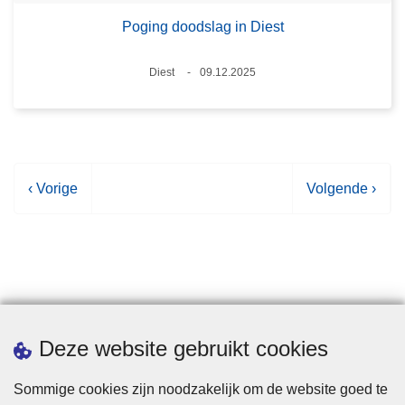
Poging doodslag in Diest
Plaats
Diest
09.12.2025
Datum
V
‹ Vorige
V
Volgende ›
o
o
r
l
i
g
g
e
e
n
p
d
Statistieken
Deze website gebruikt cookies
a
e
g
p
Sommige cookies zijn noodzakelijk om de website goed te
i
a