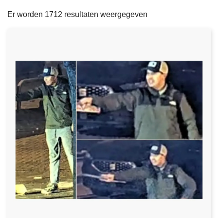
filters
n
e
Er worden 1712 resultaten weergegeven
h
o
u
d
g
a
a
n