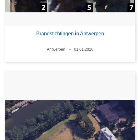
Brandstichtingen in Antwerpen
Plaats
Antwerpen
01.01.2026
Datum