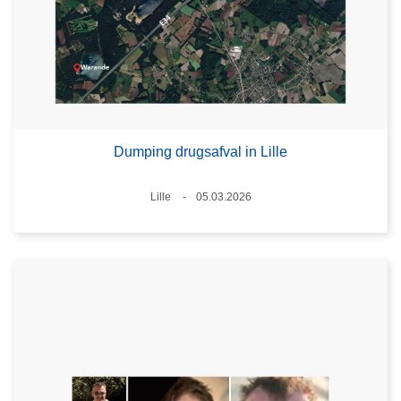
Dumping drugsafval in Lille
Plaats
Lille
05.03.2026
Datum