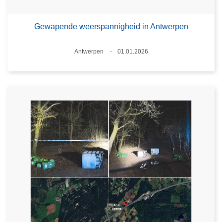
Gewapende weerspannigheid in Antwerpen
Plaats
Antwerpen
01.01.2026
Datum