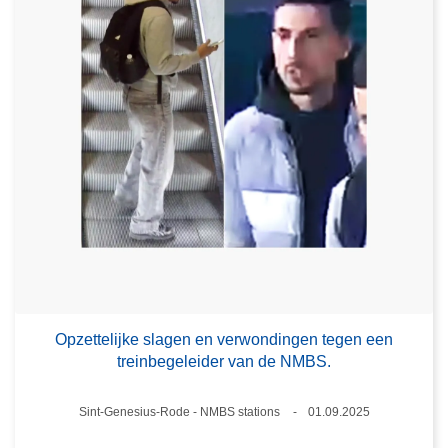
Opzettelijke slagen en verwondingen tegen een
treinbegeleider van de NMBS.
Plaats
Sint-Genesius-Rode - NMBS stations
01.09.2025
Datum