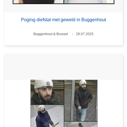
Poging diefstal met geweld in Buggenhout
Plaats
Buggenhout & Brussel
28.07.2025
Datum