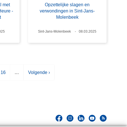
l met
Opzettelijke slagen en
Heure -
verwondingen in Sint-Jans-
t
Molenbeek
025
Plaats
Sint-Jans-Molenbeek
Datum
08.03.2025
P
16
…
V
Volgende ›
a
o
g
l
i
g
n
e
a
n
d
e