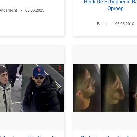
Heidi De Schepper in Ba
Oproep
Plaats
Anderlecht
Datum
05.06.2025
Plaats
Balen
Datum
06.05.2010