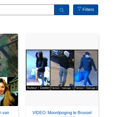
Filters
Open
filters
m van
VIDEO: Moordpoging te Brussel