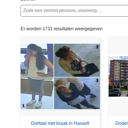
n
e
h
o
u
Er worden 1711 resultaten weergegeven
d
g
a
a
n
Diefstal met braak in Hasselt
Dodeli