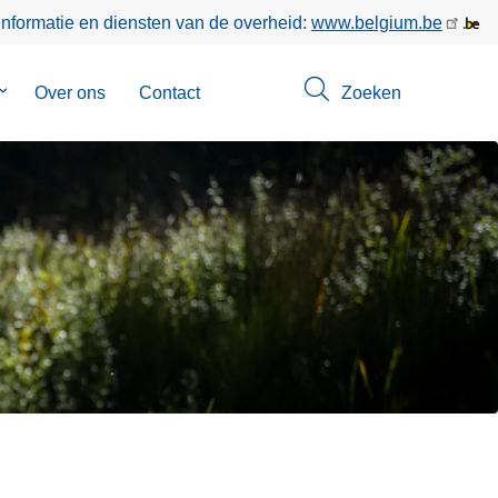
informatie en diensten van de overheid:
www.belgium.be
Submenu
Over ons
Contact
Zoeken
van
Opsporingen