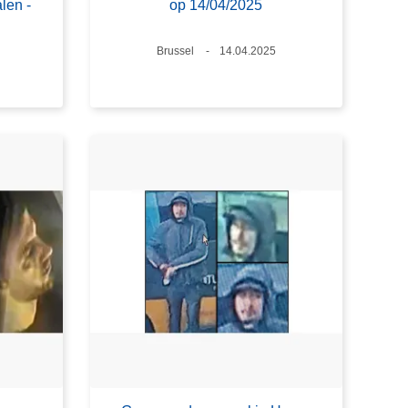
len -
op 14/04/2025
Plaats
Brussel
Datum
14.04.2025