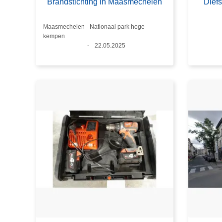
Brandstichting in Maasmechelen
Diefs
Plaats
Maasmechelen - Nationaal park hoge
kempen
Datum
22.05.2025