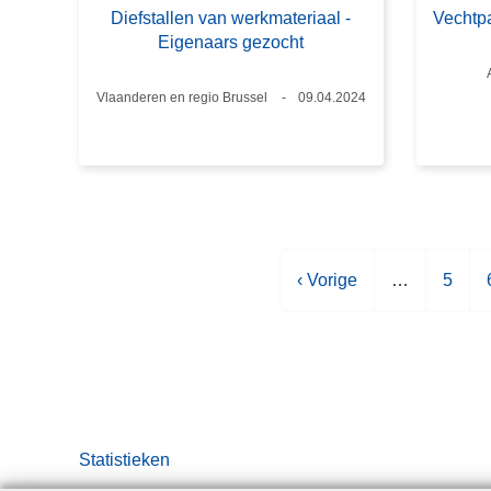
Diefstallen van werkmateriaal -
Vechtpa
Eigenaars gezocht
Plaats
Vlaanderen en regio Brussel
Datum
09.04.2024
V
‹ Vorige
…
P
5
o
a
r
g
i
i
i
g
n
e
a
p
Statistieken
a