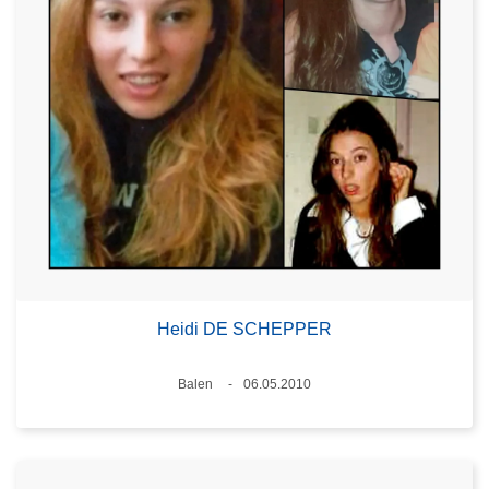
Heidi DE SCHEPPER
Plaats
Balen
06.05.2010
Datum