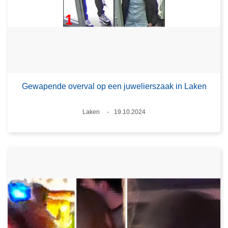
Gewapende overval op een juwelierszaak in Laken
Plaats
Laken
19.10.2024
Datum