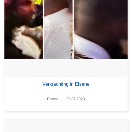
Verkrachting in Elsene
Plaats
Elsene
08.01.2023
Datum