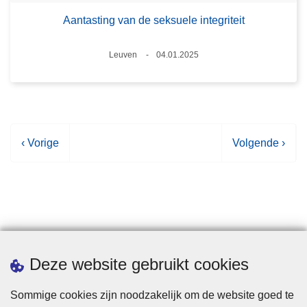
Aantasting van de seksuele integriteit
Plaats
Leuven
04.01.2025
Datum
V
‹ Vorige
V
Volgende ›
o
o
r
l
i
g
g
e
e
n
p
d
Statistieken
Deze website gebruikt cookies
a
e
g
p
Sommige cookies zijn noodzakelijk om de website goed te
i
a