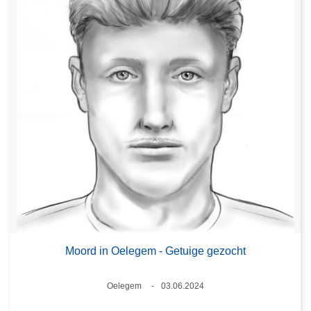
Moord in Oelegem - Getuige gezocht
Plaats
Oelegem
03.06.2024
Datum