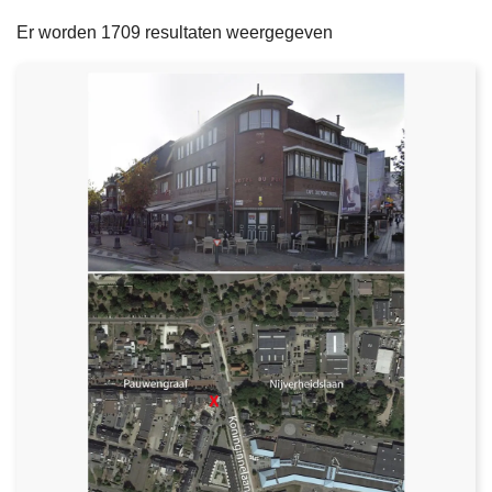
filters
n
e
Er worden 1709 resultaten weergegeven
h
o
u
d
g
a
a
n