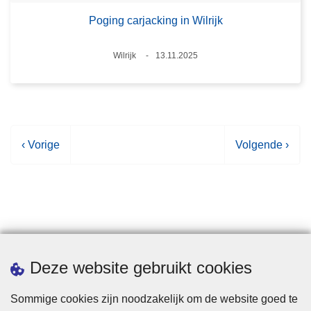
Poging carjacking in Wilrijk
Plaats
Wilrijk
13.11.2025
Datum
V
‹ Vorige
V
Volgende ›
o
o
r
l
i
g
g
e
e
n
p
d
Statistieken
Deze website gebruikt cookies
a
e
g
p
Sommige cookies zijn noodzakelijk om de website goed te
i
a