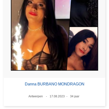
Danna BURBANO MONDRAGON
Plaats
Antwerpen
17.08.2023
34 jaar
Datum
Leeftijd