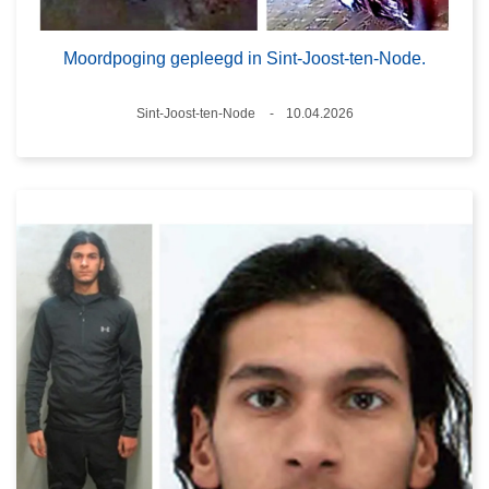
Moordpoging gepleegd in Sint-Joost-ten-Node.
Plaats
Sint-Joost-ten-Node
10.04.2026
Datum