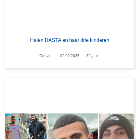
Halen DASTA en haar drie kinderen
Plaats
Couvin
09.02.2025
32 jaar
Datum
Leeftijd