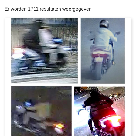
filters
n
e
Er worden 1711 resultaten weergegeven
h
o
u
d
g
a
a
n