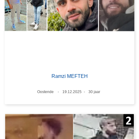
Ramzi MEFTEH
Plaats
Oostende
19.12.2025
30 jaar
Datum
Leeftijd